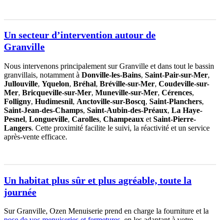
Un secteur d’intervention autour de
Granville
Nous intervenons principalement sur Granville et dans tout le bassin
granvillais, notamment à
Donville-les-Bains
,
Saint-Pair-sur-Mer
,
Jullouville
,
Yquelon
,
Bréhal
,
Bréville-sur-Mer
,
Coudeville-sur-
Mer
,
Bricqueville-sur-Mer
,
Muneville-sur-Mer
,
Cérences
,
Folligny
,
Hudimesnil
,
Anctoville-sur-Boscq
,
Saint-Planchers
,
Saint-Jean-des-Champs
,
Saint-Aubin-des-Préaux
,
La Haye-
Pesnel
,
Longueville
,
Carolles
,
Champeaux
et
Saint-Pierre-
Langers
. Cette proximité facilite le suivi, la réactivité et un service
après-vente efficace.
Un habitat plus sûr et plus agréable, toute la
journée
Sur Granville, Ozen Menuiserie prend en charge la fourniture et la
pose de vos menuiseries et fermetures
, en les adaptant à votre