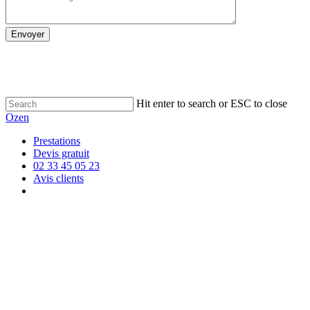
Skip
to
main
content
Hit enter to search or ESC to close
Close
Ozen
Search
Menu
Prestations
Devis gratuit
02 33 45 05 23
Avis clients
facebook
instagram
Implantée en Normandie, l’équipe d’Ozen Menuiserie